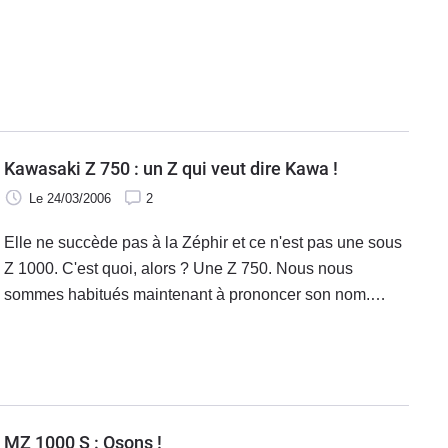
podium de salon.
Kawasaki Z 750 : un Z qui veut dire Kawa !
Le 24/03/2006
2
Elle ne succède pas à la Zéphir et ce n'est pas une sous
Z 1000. C'est quoi, alors ? Une Z 750. Nous nous
sommes habitués maintenant à prononcer son nom.
(Photo : Version S) Lorsque la bagarre fait rage entre les
roadsters 600 et 1 000, Kawa se singularise en lançant
un sept et demi.
MZ 1000 S : Osons !