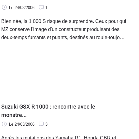
Le 24/03/2006
1
Bien née, la 1 000 S risque de surprendre. Ceux pour qui
MZ conserve l'image d'un constructeur produisant des
deux-temps fumants et puants, destinés au roule-toujours
risquent bien d'en être pour leurs frais. La marque est-
allemande revient au premier plan avec un pari osé sous
forme d'une 1000 équipée d'un twin parallèle.
Suzuki GSX-R 1000 : rencontre avec le
monstre...
Le 24/03/2006
3
Après les mutations des Yamaha R1, Honda CBR et