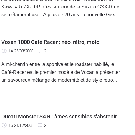
Kawasaki ZX-10R, c'est au tour de la Suzuki GSX-R de
se métamorphoser. A plus de 20 ans, la nouvelle Gex
frappe très fort. . . Il y a eu le blanc. Puis on a inventé plus
blanc que blanc. Chez Suzuki->[Suzuki], c'est la même
chose.
Voxan 1000 Café Racer : néo, rétro, moto
Le 23/03/2006
2
A mi-chemin entre la sportive et le roadster habillé, le
Café-Racer est le premier modèle de Voxan à présenter
un savoureux mélange de modernité et de style rétro.
Une sportive polyvalente cousue main. French Touch'
Sportive pour l'aérodynamisme de sa ligne, ses courbes
néo-rétros et son bicylindre volontaire.
Ducati Monster S4 R : âmes sensibles s'abstenir
Le 21/12/2005
2