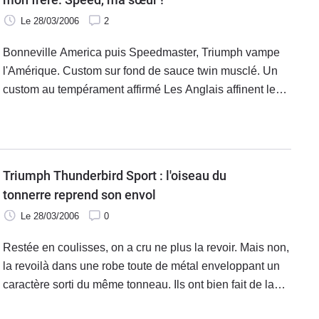
Le 28/03/2006
2
Bonneville America puis Speedmaster, Triumph vampe
l'Amérique. Custom sur fond de sauce twin musclé. Un
custom au tempérament affirmé Les Anglais affinent leur
recette mécanique, en épiçant la Bonneville America.
Devenue Speedmaster, elle va chasser sans vergogne
sur les terres des Harley Sportster, sans verser dans la
copie servile, une spécialité japonaise.
Triumph Thunderbird Sport : l'oiseau du
tonnerre reprend son envol
Le 28/03/2006
0
Restée en coulisses, on a cru ne plus la revoir. Mais non,
la revoilà dans une robe toute de métal enveloppant un
caractère sorti du même tonneau. Ils ont bien fait de la
ressortir leur Thunderbid Sport, les British, on