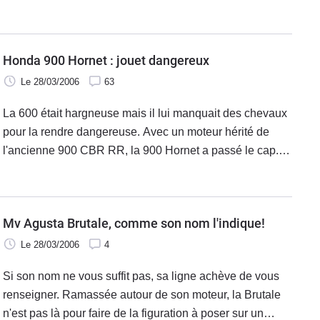
commençait à s'ennuyer !
Honda 900 Hornet : jouet dangereux
Le 28/03/2006
63
La 600 était hargneuse mais il lui manquait des chevaux
pour la rendre dangereuse. Avec un moteur hérité de
l'ancienne 900 CBR RR, la 900 Hornet a passé le cap.
Très compacte, la Honda Hornet 900 met à l'aise comme
la première cylindrée venue.
Mv Agusta Brutale, comme son nom l'indique!
Le 28/03/2006
4
Si son nom ne vous suffit pas, sa ligne achève de vous
renseigner. Ramassée autour de son moteur, la Brutale
n'est pas là pour faire de la figuration à poser sur un