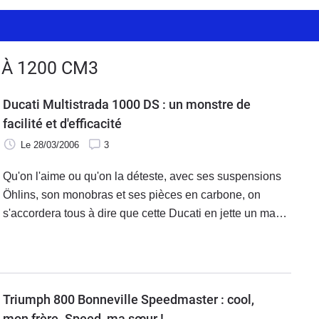
 À 1200 CM3
Ducati Multistrada 1000 DS : un monstre de
facilité et d'efficacité
Le 28/03/2006
3
Qu'on l'aime ou qu'on la déteste, avec ses suspensions
Öhlins, son monobras et ses pièces en carbone, on
s'accordera tous à dire que cette Ducati en jette un max.
La Multistrada ne brille pas par un moteur extraordinaire
mais plutôt par sa conception originale.
Triumph 800 Bonneville Speedmaster : cool,
mon frère. Speed, ma sœur !