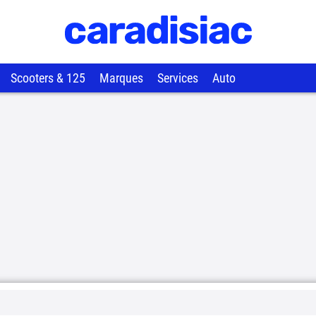
Scooters & 125
Marques
Services
Auto