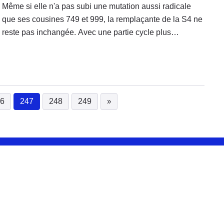
Même si elle n'a pas subi une mutation aussi radicale
que ses cousines 749 et 999, la remplaçante de la S4 ne
reste pas inchangée. Avec une partie cycle plus
accessible et le moulin de la 996, la "R" a de quoi vous
rendre dingue!
6
247
248
249
»
(current)