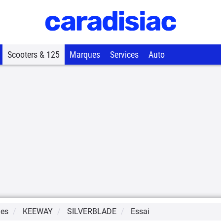
Scooters & 125
Marques
Services
Auto
ues
KEEWAY
SILVERBLADE
Essai