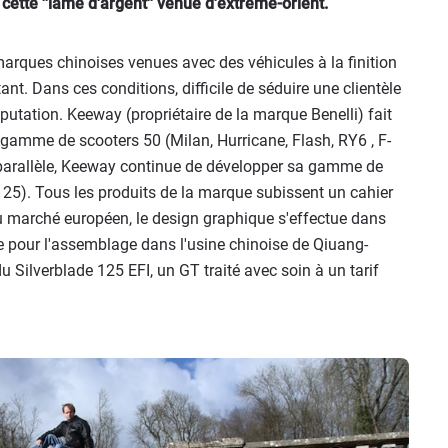
ette ''lame d'argent'' venue d'extrême-orient.
arques chinoises venues avec des véhicules à la finition
ant. Dans ces conditions, difficile de séduire une clientèle
putation. Keeway (propriétaire de la marque Benelli) fait
 gamme de scooters 50 (Milan, Hurricane, Flash, RY6 , F-
parallèle, Keeway continue de développer sa gamme de
125). Tous les produits de la marque subissent un cahier
u marché européen, le design graphique s'effectue dans
te pour l'assemblage dans l'usine chinoise de Qiuang-
 Silverblade 125 EFI, un GT traité avec soin à un tarif