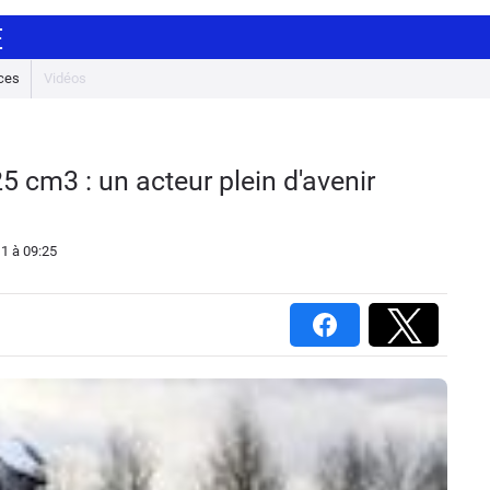
E
ces
Vidéos
 cm3 : un acteur plein d'avenir
11
à 09:25