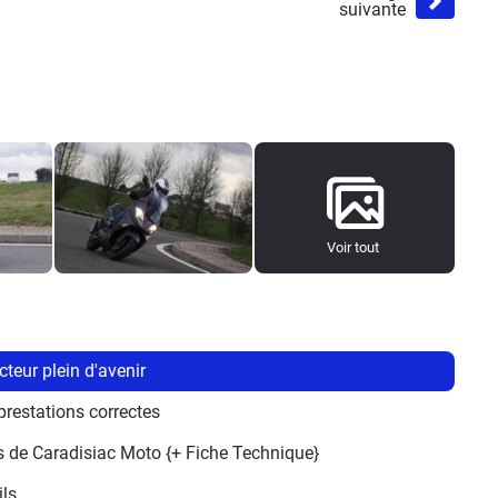
suivante
Voir tout
teur plein d'avenir
prestations correctes
is de Caradisiac Moto {+ Fiche Technique}
ils