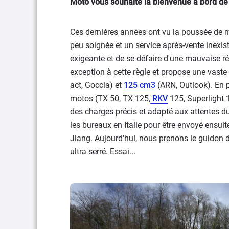
Moto vous souhaite la bienvenue à bord de c
Ces dernières années ont vu la poussée de m
peu soignée et un service après-vente inexist
exigeante et de se défaire d'une mauvaise ré
exception à cette règle et propose une vaste
act, Goccia) et
125 cm3
(ARN, Outlook). En 
motos (TX 50, TX 125,
RKV
125, Superlight 
des charges précis et adapté aux attentes d
les bureaux en Italie pour être envoyé ensui
Jiang. Aujourd'hui, nous prenons le guidon du
ultra serré. Essai...