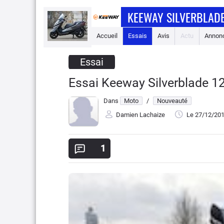
KEEWAY SILVERBLAD
Accueil
Essais
Avis
Actu
Annon
Essai
Essai Keeway Silverblade 125
Dans
Moto
/
Nouveauté
Damien Lachaize
Le 27/12/20
1