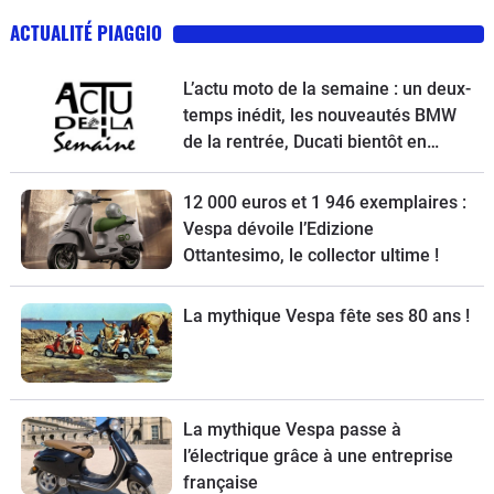
ACTUALITÉ PIAGGIO
L’actu moto de la semaine : un deux-
temps inédit, les nouveautés BMW
de la rentrée, Ducati bientôt en
vente, une Vespa spéciale et la
Kawasaki Z900 RS à l’essai
12 000 euros et 1 946 exemplaires :
Vespa dévoile l’Edizione
Ottantesimo, le collector ultime !
La mythique Vespa fête ses 80 ans !
La mythique Vespa passe à
l’électrique grâce à une entreprise
française