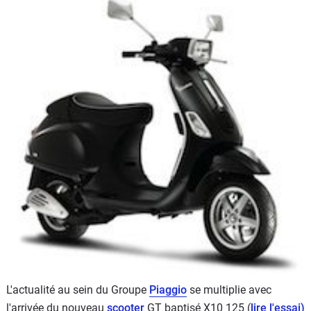
Scooters
&
125
Marques
Services
Auto
L'actualité au sein du Groupe
Piaggio
se multiplie avec
l'arrivée du nouveau
scooter
GT baptisé X10 125 (
lire l'essai)