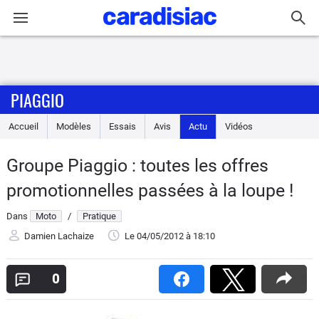
Connexion / Inscription
PIAGGIO
Accueil
Accueil
Modèles
Essais
Avis
Actu
Vidéos
Actu
Groupe Piaggio : toutes les offres
Essais
promotionnelles passées à la loupe !
Equipement
Dans
Moto
/
Pratique
Damien Lachaize
Le 04/05/2012
à 18:10
Avis
0
Forum