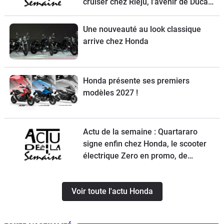
cruiser chez Rieju, l’avenir de Ducati
et la Norton Atlas à l’essai
Une nouveauté au look classique
arrive chez Honda
Honda présente ses premiers
modèles 2027 !
Actu de la semaine : Quartararo
signe enfin chez Honda, le scooter
électrique Zero en promo, de
nouvelles obligations pour les
trottinettes, un Chinois ambitieux et
Voir toute l'actu Honda
KTM à la relance