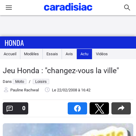
Connexion / Inscription
HONDA
Accueil
Accueil
Modèles
Essais
Avis
Actu
Vidéos
Actu
Jeu Honda : "changez-vous la ville"
Essais
Dans
Moto
/
Loisirs
Equipement
Pauline Rachwal
Le 22/02/2008
à 16:42
Avis
0
Forum