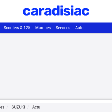
Scooters & 125
Marques
Services
Auto
ues
SUZUKI
Actu