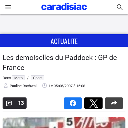
Connexion / Inscription
ACTUALITE
Accueil
Actu
Les demoiselles du Paddock : GP de
France
Essais
Dans
Moto
/
Sport
Equipement
Pauline Rachwal
Le 05/06/2007
à 16:08
Avis
13
Forum