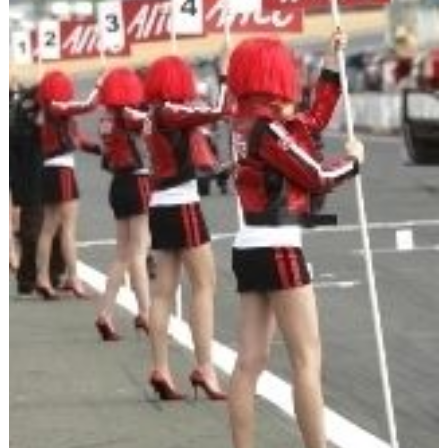
Scooters
&
125
Marques
Services
Auto