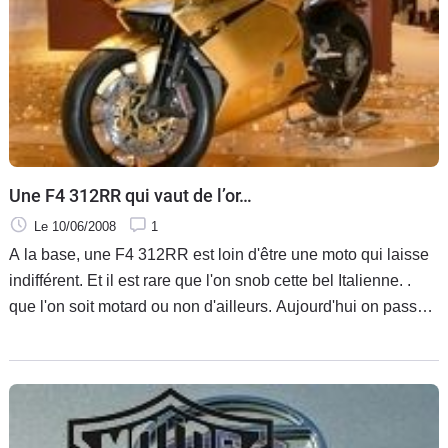
Une F4 312RR qui vaut de l’or…
Le 10/06/2008
1
A la base, une F4 312RR est loin d'être une moto qui laisse
indifférent. Et il est rare que l'on snob cette bel Italienne. .
que l'on soit motard ou non d'ailleurs. Aujourd'hui on passe
une étape supérieur dans la préparation sur base 312RR
puisque vous avez là, sous les yeux, un modèle (unique au
monde) dont toutes les parties du carénage sont recouvertes
de feuilles d'or.