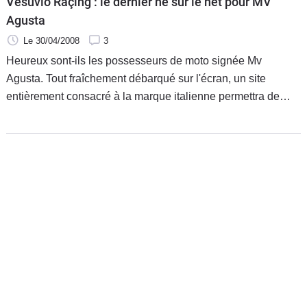
Vesuvio Raçing : le dernier né sur le net pour MV
Agusta
Le 30/04/2008
3
Heureux sont-ils les possesseurs de moto signée Mv
Agusta. Tout fraîchement débarqué sur l'écran, un site
entièrement consacré à la marque italienne permettra de
s'équiper et d'équiper sa belle. Que ce soit la Brutale ou la
F4, vous pourrez trouver votre bonheur.