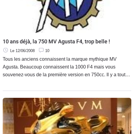
Scooters
&
125
Marques
10 ans déjà, la 750 MV Agusta F4, trop belle !
Services
Le 12/06/2008
10
Tous les anciens connaissent la marque mythique MV
Auto
Agusta. Beaucoup connaissent la 1000 F4 mais vous
souvenez-vous de la première version en 750cc. Il y a tout
juste 10 ans, le modèle de pré-production de la 750 MV
Agusta F4 quittait les ateliers de Varèse avec au guidon le
pilote essayeur Fabrizio Latini.