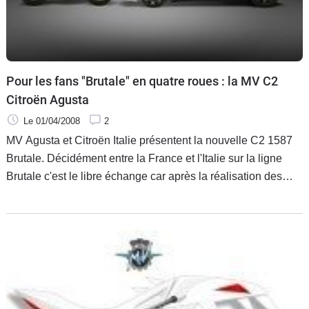
Pour les fans "Brutale" en quatre roues : la MV C2
Citroën Agusta
Le 01/04/2008
2
MV Agusta et Citroën Italie présentent la nouvelle C2 1587
Brutale. Décidément entre la France et l'Italie sur la ligne
Brutale c'est le libre échange car après la réalisation des
compères Yacouba Galle et Laurent Dupas dont on rappel la
prochaine commercialisation du kit, voici l'une de nos
marques automobile leader s'associer à MV pour un vibrant
hommage.