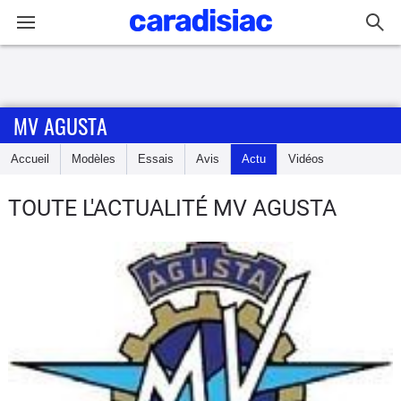
Connexion / Inscription
MV AGUSTA
Accueil
Accueil
Modèles
Essais
Avis
Actu
Vidéos
Actu
TOUTE L'ACTUALITÉ MV AGUSTA
Essais
Equipement
Avis
Forum