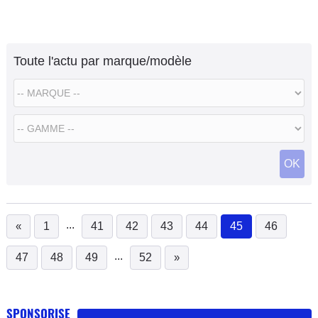
évidence que la Brutale de chez MV Agusta en fasse partie.
Je vous présente donc la Brutale 910R Wally. Pourquoi
Wally?
Toute l'actu par marque/modèle
OK
...
«
1
41
42
43
44
45
46
(current)
...
47
48
49
52
»
SPONSORISE