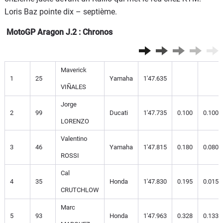
Loris Baz pointe dix – septième.
MotoGP Aragon J.2 : Chronos
Maverick
1
25
Yamaha
1'47.635
VIÑALES
Jorge
2
99
Ducati
1'47.735
0.100
0.100
LORENZO
Valentino
3
46
Yamaha
1'47.815
0.180
0.080
ROSSI
Cal
4
35
Honda
1'47.830
0.195
0.015
CRUTCHLOW
Marc
5
93
Honda
1'47.963
0.328
0.133