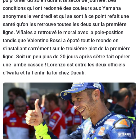
pu profiter du soleil durant la seconde journée. Des
Scooters
&
conditions qui ont redonné des couleurs aux Yamaha
125
anonymes le vendredi et qui se sont à ce point refait une
santé qu’on les retrouve toutes les deux sur la première
Marques
ligne. Viñales a retrouvé le moral avec la pole-position
tandis que Valentino Rossi a épaté tout le monde en
Services
s’installant carrément sur le troisième plot de la première
ligne. Soit un peu plus de 20 jours après s’être fait opérer
Auto
une jambe cassée ! Lorenzo est entre les deux officiels
d’Iwata et fait enfin la loi chez Ducati.