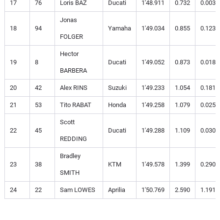
17
76
Loris BAZ
Ducati
1'48.911
0.732
0.003
Jonas
18
94
Yamaha
1'49.034
0.855
0.123
FOLGER
Hector
19
8
Ducati
1'49.052
0.873
0.018
BARBERA
20
42
Alex RINS
Suzuki
1'49.233
1.054
0.181
21
53
Tito RABAT
Honda
1'49.258
1.079
0.025
Scott
22
45
Ducati
1'49.288
1.109
0.030
REDDING
Bradley
23
38
KTM
1'49.578
1.399
0.290
SMITH
24
22
Sam LOWES
Aprilia
1'50.769
2.590
1.191