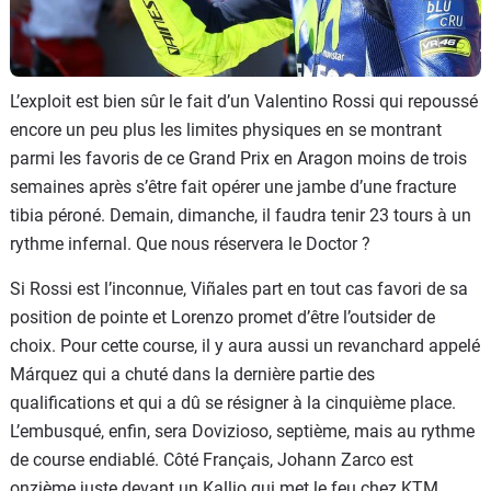
L’exploit est bien sûr le fait d’un Valentino Rossi qui repoussé
encore un peu plus les limites physiques en se montrant
parmi les favoris de ce Grand Prix en Aragon moins de trois
semaines après s’être fait opérer une jambe d’une fracture
tibia péroné. Demain, dimanche, il faudra tenir 23 tours à un
rythme infernal. Que nous réservera le Doctor ?
Si Rossi est l’inconnue, Viñales part en tout cas favori de sa
position de pointe et Lorenzo promet d’être l’outsider de
choix. Pour cette course, il y aura aussi un revanchard appelé
Márquez qui a chuté dans la dernière partie des
qualifications et qui a dû se résigner à la cinquième place.
L’embusqué, enfin, sera Dovizioso, septième, mais au rythme
de course endiablé. Côté Français, Johann Zarco est
onzième juste devant un Kallio qui met le feu chez KTM.