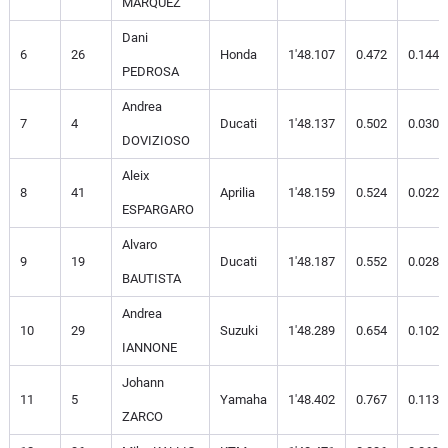
MARQUEZ
Dani
6
26
Honda
1'48.107
0.472
0.144
PEDROSA
Andrea
7
4
Ducati
1'48.137
0.502
0.030
DOVIZIOSO
Aleix
8
41
Aprilia
1'48.159
0.524
0.022
ESPARGARO
Alvaro
9
19
Ducati
1'48.187
0.552
0.028
BAUTISTA
Andrea
10
29
Suzuki
1'48.289
0.654
0.102
IANNONE
Johann
11
5
Yamaha
1'48.402
0.767
0.113
ZARCO