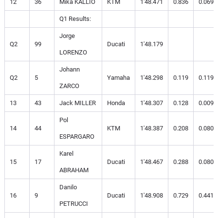
12
36
Mika KALLIO
KTM
1'48.471
0.836
0.069
Q1 Results:
Jorge
Q2
99
Ducati
1'48.179
LORENZO
Johann
Q2
5
Yamaha
1'48.298
0.119
0.119
ZARCO
13
43
Jack MILLER
Honda
1'48.307
0.128
0.009
Pol
14
44
KTM
1'48.387
0.208
0.080
ESPARGARO
Karel
15
17
Ducati
1'48.467
0.288
0.080
ABRAHAM
Danilo
16
9
Ducati
1'48.908
0.729
0.441
PETRUCCI