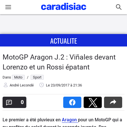
Connexion / Inscription
ACTUALITE
Accueil
Actu
MotoGP Aragon J.2 : Viñales devant
Lorenzo et un Rossi épatant
Essais
Dans
Moto
/
Sport
Equipement
André Lecondé
Le 23/09/2017
à 21:36
Avis
0
Forum
Le premier a été pluvieux en
Aragon
pour un MotoGP qui a