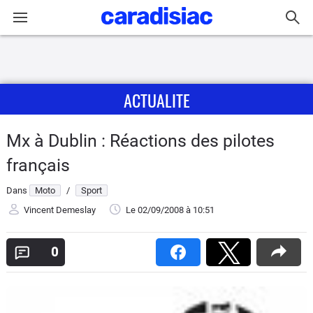
Connexion / Inscription
ACTUALITE
Accueil
Actu
Mx à Dublin : Réactions des pilotes
français
Essais
Dans
Moto
/
Sport
Equipement
Vincent Demeslay
Le 02/09/2008
à 10:51
Avis
0
Forum