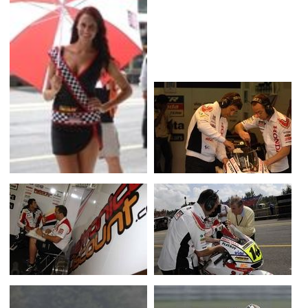
Scooters
&
125
Marques
Services
Auto