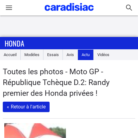
Connexion / Inscription
HONDA
Accueil
Accueil
Modèles
Essais
Avis
Actu
Vidéos
Actu
Toutes les photos - Moto GP -
Essais
République Tchèque D.2: Randy
Equipement
premier des Honda privées !
«
Retour à l'article
Avis
Forum