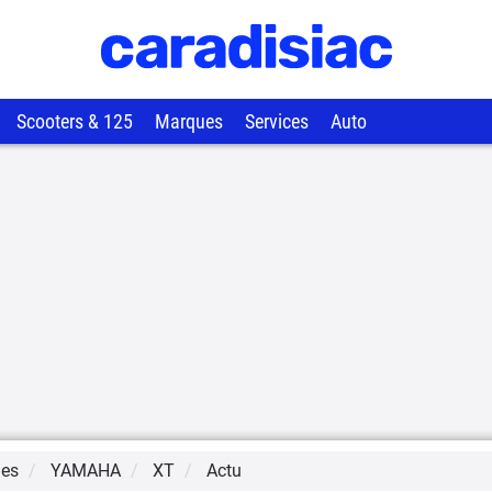
Scooters & 125
Marques
Services
Auto
ues
YAMAHA
XT
Actu