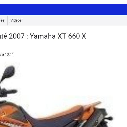
ces
Vidéos
uté 2007 : Yamaha XT 660 X
6
à 10:44