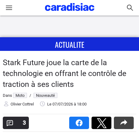
Connexion / Inscription
ACTUALITE
Accueil
Actu
Stark Future joue la carte de la
technologie en offrant le contrôle de
Essais
traction à ses clients
Equipement
Dans
Moto
/
Nouveauté
Olivier Cottrel
Le 07/07/2026
à 18:00
Avis
3
Forum