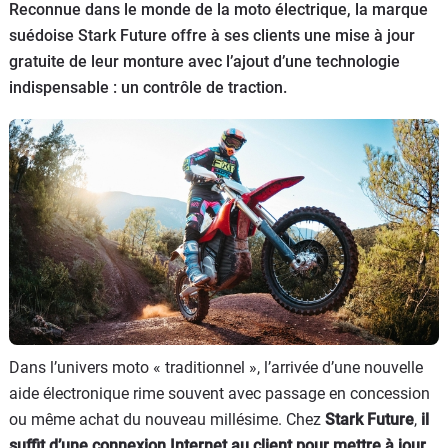
Scooters
Reconnue dans le monde de la moto électrique, la marque
&
suédoise Stark Future offre à ses clients une mise à jour
125
gratuite de leur monture avec l’ajout d’une technologie
indispensable : un contrôle de traction.
Marques
Services
Auto
Dans l’univers moto « traditionnel », l’arrivée d’une nouvelle
aide électronique rime souvent avec passage en concession
ou même achat du nouveau millésime. Chez
Stark Future
,
il
suffit d’une connexion Internet au client pour mettre à jour