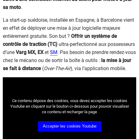
sa moto
.
La start-up suédoise, installée en Espagne, à Barcelone vient
en effet de déployer une mise à jour logicielle majeure
entièrement gratuite. Son but ?
Offrir un
système de
contrôle de traction (TC)
ultra-perfectionné aux possesseurs
d’une
Varg MX, EX
et
SM
. Pas besoin de prendre rendez-vous
chez le mécano ou de sortir la boîte à outils :
la mise à jour
se fait à distance
(
Over-The-Air
), via l’application mobile.
Ce contenu dépose des cookies, vous devez accepter les cookies
Youtube
en cliquant sur le bouton ci-dessous pour pouvoir visualiser
ce contenu et recharger la page
Accepter les cookies
Youtube