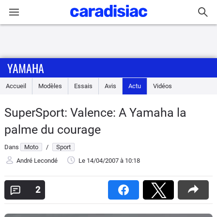
Connexion / Inscription
YAMAHA
Accueil
Accueil
Modèles
Essais
Avis
Actu
Vidéos
Actu
SuperSport: Valence: A Yamaha la
Essais
palme du courage
Equipement
Dans
Moto
/
Sport
André Lecondé
Le 14/04/2007
à 10:18
Avis
2
Forum