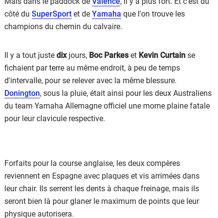
Mais dans le paddock de
Valence
, il y a plus fort. Et c'est du
côté du
SuperSport
et de
Yamaha
que l'on trouve les
champions du chemin du calvaire.
Il y a tout juste
dix
jours,
Boc Parkes
et
Kevin Curtain
se
fichaient par terre au même endroit, à peu de temps
d'intervalle, pour se relever avec la même blessure.
Donington
, sous la pluie, était ainsi pour les deux Australiens
du team Yamaha Allemagne officiel une morne plaine fatale
pour leur clavicule respective.
Forfaits pour la course anglaise, les deux compères
reviennent en Espagne avec plaques et vis arrimées dans
leur chair. Ils serrent les dents à chaque freinage, mais ils
seront bien là pour glaner le maximum de points que leur
physique autorisera.