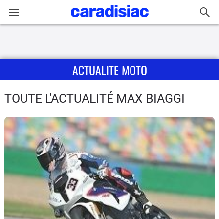
Connexion / Inscription
ACTUALITE MOTO
Accueil
Actu
TOUTE L'ACTUALITÉ MAX BIAGGI
Essais
Equipement
Avis
Forum