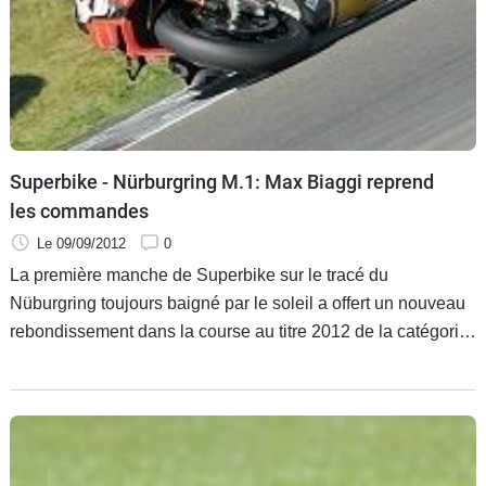
Superbike - Nürburgring M.1: Max Biaggi reprend
les commandes
Le 09/09/2012
0
La première manche de Superbike sur le tracé du
Nüburgring toujours baigné par le soleil a offert un nouveau
rebondissement dans la course au titre 2012 de la catégorie.
Parti de sa première position de pointe de la saison, Max
Biaggi a réalisé la belle affaire en s'imposant au guidon
d'une RSV4 qui enregistre par ailleurs un retentissant triplé
sous le drapeau à damiers sur les terres de la S 1000RR.