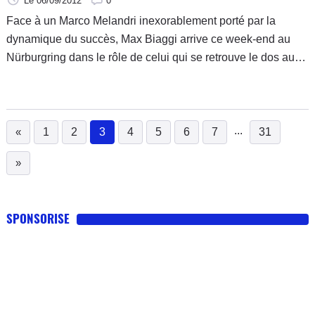
Le 06/09/2012
0
Face à un Marco Melandri inexorablement porté par la
dynamique du succès, Max Biaggi arrive ce week-end au
Nürburgring dans le rôle de celui qui se retrouve le dos au
mur. Le Romain, qui comptait jusqu'à 60 points d'avance au
championnat au moment d'entamer le rendez-vous de Brno,
regrette à présent un déficit de 18,5 unités face à celui qui va
rouler sur les terres de son employeur, BMW.
...
«
1
2
3
4
5
6
7
31
(current)
»
SPONSORISE