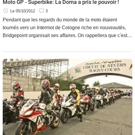
Moto GP - Superbike: La Dorna a pris le pouvoir !
Le 05/10/2012
3
Pendant que les regards du monde de la moto étaient
tournés vers un Intermot de Cologne riche en nouveautés,
Bridgepoint organisait ses affaires. On rappellera que c'est
cette enseigne qui chapeaute depuis l'an dernier tant le
MotoGP que le Superbike, soit les deux frères ennemis de
l'univers de la vitesse moto.