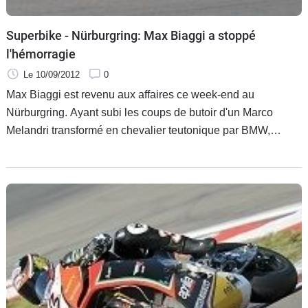
Superbike - Nürburgring: Max Biaggi a stoppé
l'hémorragie
Le 10/09/2012
0
Max Biaggi est revenu aux affaires ce week-end au
Nürburgring. Ayant subi les coups de butoir d'un Marco
Melandri transformé en chevalier teutonique par BMW,
l'Empereur Romain a renversé la tendance sur le terrain des
Germains pour s'en aller, d'abord, glaner sa première
Superpole de la saison.