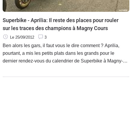
Superbike - Aprilia: Il reste des places pour rouler
sur les traces des champions à Magny Cours
Le 25/09/2012
3
Ben alors les gars, il faut vous le dire comment ? Aprilia,
pourtant, a mis les petits plats dans les grands pour le
dernier rendez-vous du calendrier de Superbike à Magny-
Cours. A l'occasion de la manche française de ce
passionnant championnat, qui aura lieu les 5, 6 et 7 octobre
prochain, le blason de Noale offre en effet la possibilité rare
de découvrir le magnifique tracé du circuit nivernais.