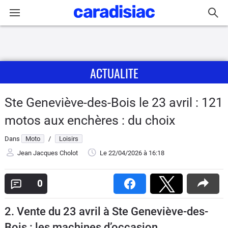
Connexion / Inscription
ACTUALITE
Accueil
Actu
Ste Geneviève-des-Bois le 23 avril : 121
motos aux enchères : du choix
Essais
Dans
Moto
/
Loisirs
Equipement
Jean Jacques Cholot
Le 22/04/2026
à 16:18
Avis
0
Forum
2. Vente du 23 avril à Ste Geneviève-des-
Bois : les machines d’occasion