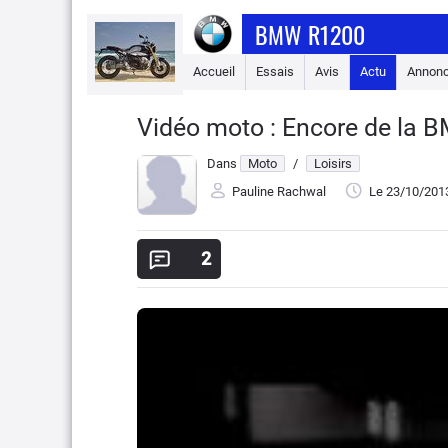
BMW R1200
Accueil
Essais
Avis
Actu
Annon
Vidéo moto : Encore de la
Dans
Moto
/
Loisirs
Pauline Rachwal
Le 23/10/201
2