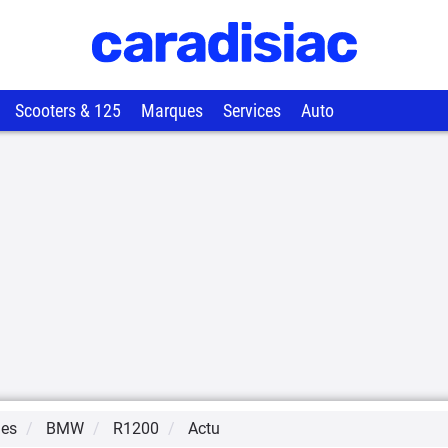
Scooters & 125
Marques
Services
Auto
ues
BMW
R1200
Actu