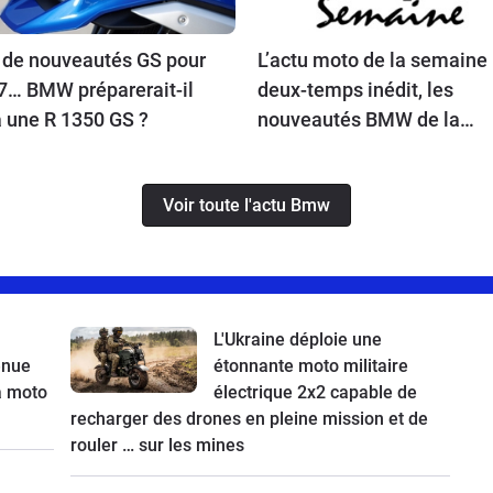
 de nouveautés GS pour
L’actu moto de la semaine 
7… BMW préparerait-il
deux-temps inédit, les
à une R 1350 GS ?
nouveautés BMW de la
rentrée, Ducati bientôt en
vente, une Vespa spéciale 
Voir toute l'actu Bmw
la Kawasaki Z900 RS à l’es
L'Ukraine déploie une
venue
étonnante moto militaire
a moto
électrique 2x2 capable de
recharger des drones en pleine mission et de
rouler … sur les mines