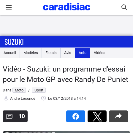
Connexion / Inscription
SUZUKI
Accueil
Accueil
Modèles
Essais
Avis
Actu
Vidéos
Actu
Vidéo - Suzuki: un programme d'essai
Essais
pour le Moto GP avec Randy De Puniet
Equipement
Dans
Moto
/
Sport
André Lecondé
Le 03/12/2013
à 14:14
Avis
10
Forum