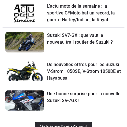
L’actu moto de la semaine : la
sportive CFMoto bat un record, la
guerre Harley/Indian, la Royal
Enfield Bullet 650, une nouvelle
moto de cross Ducati et la Suzuki
Suzuki SV7-GX : que vaut le
SV-7GX à l’essai
nouveau trail routier de Suzuki ?
De nouvelles offres pour les Suzuki
V-Strom 1050SE, V-Strom 1050DE et
Hayabusa
Une bonne surprise pour la nouvelle
Suzuki SV-7GX !