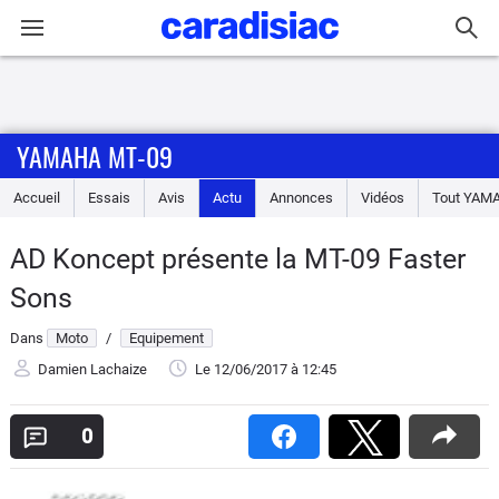
Connexion / Inscription
YAMAHA MT-09
Accueil
Accueil
Essais
Avis
Actu
Annonces
Vidéos
Tout
YAM
Actu
AD Koncept présente la MT-09 Faster
Essais
Sons
Equipement
Dans
Moto
/
Equipement
Damien Lachaize
Le 12/06/2017
à 12:45
Avis
0
Forum