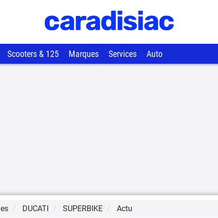
Scooters & 125
Marques
Services
Auto
ues
DUCATI
SUPERBIKE
Actu