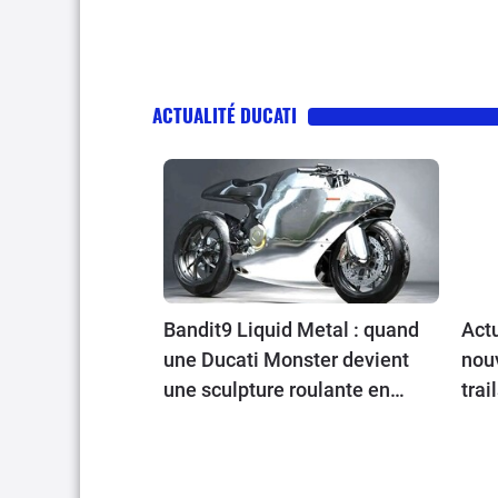
ACTUALITÉ DUCATI
Bandit9 Liquid Metal : quand
Actu
une Ducati Monster devient
nou
une sculpture roulante en
trai
aluminium
Riej
Nort