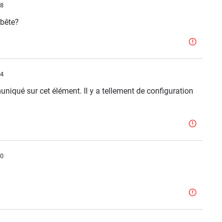
48
 bête?
04
iqué sur cet élément. Il y a tellement de configuration
40