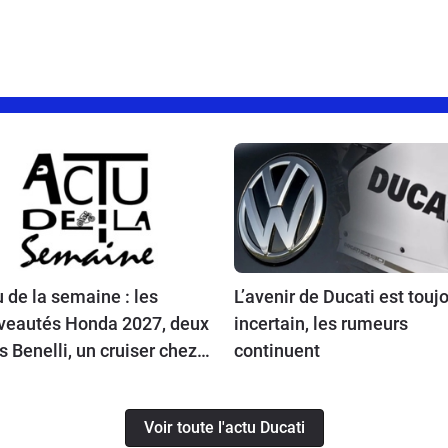
 de la semaine : les
L’avenir de Ducati est touj
veautés Honda 2027, deux
incertain, les rumeurs
ls Benelli, un cruiser chez
continuent
u, l’avenir de Ducati et la
on Atlas à l’essai
Voir toute l'actu Ducati