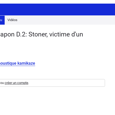
tu
Vidéos
pon D.2: Stoner, victime d'un
 moustique kamikaze
ou
créer un compte
.