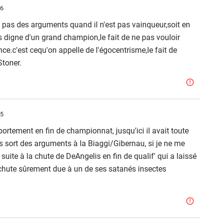
26
as des arguments quand il n'est pas vainqueur,soit en
as digne d'un grand champion,le fait de ne pas vouloir
ce.c'est cequ'on appelle de l'égocentrisme,le fait de
Stoner.
35
rtement en fin de championnat, jusqu'ici il avait toute
s sort des arguments à la Biaggi/Gibernau, si je ne me
suite à la chute de DeAngelis en fin de qualif' qui a laissé
.(chute sûrement due à un de ses satanés insectes