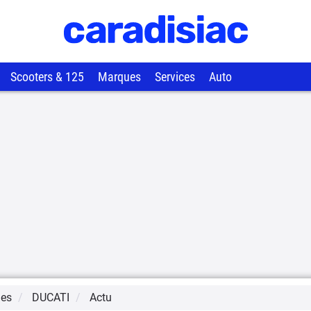
Scooters & 125
Marques
Services
Auto
ues
DUCATI
Actu