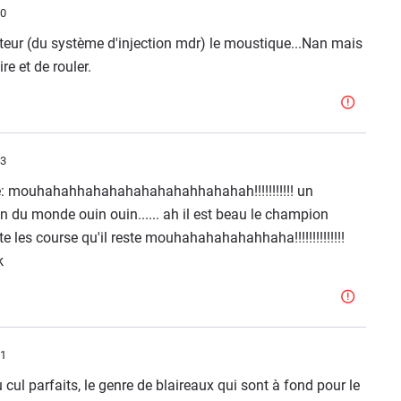
10
ateur (du système d'injection mdr) le moustique...Nan mais
re et de rouler.
53
ire: mouhahahhahahahahahahahhahahah!!!!!!!!!!! un
on du monde ouin ouin...... ah il est beau le champion
te les course qu'il reste mouhahahahahahhaha!!!!!!!!!!!!!!
k
01
cul parfaits, le genre de blaireaux qui sont à fond pour le