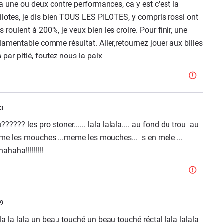
 a une ou deux contre performances, ca y est c'est la
ilotes, je dis bien TOUS LES PILOTES, y compris rossi ont
 roulent à 200%, je veux bien les croire. Pour finir, une
 lamentable comme résultat. Aller,retournez jouer aux billes
 par pitié, foutez nous la paix
03
?????? les pro stoner...... lala lalala.... au fond du trou au
 meme les mouches ...meme les mouches... s en mele ...
ahaha!!!!!!!!!
59
ala la lala un beau touché un beau touché réctal lala lalala