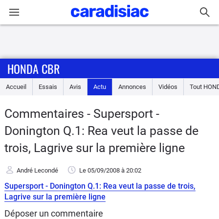
Connexion / Inscription
HONDA CBR
Accueil
Accueil
Essais
Avis
Actu
Annonces
Vidéos
Tout
HON
Actu
Commentaires - Supersport -
Essais
Donington Q.1: Rea veut la passe de
Equipement
trois, Lagrive sur la première ligne
Avis
André Lecondé
Le 05/09/2008
à 20:02
Supersport - Donington Q.1: Rea veut la passe de trois,
Forum
Lagrive sur la première ligne
Déposer un commentaire