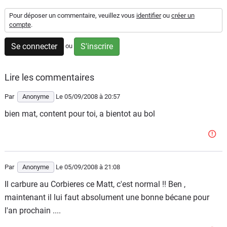
Scooters
&
Pour déposer un commentaire, veuillez vous
identifier
ou
créer un
125
compte
.
Se connecter
S'inscrire
ou
Marques
Services
Lire les commentaires
Par
Anonyme
Le 05/09/2008
à 20:57
Auto
bien mat, content pour toi, a bientot au bol
Par
Anonyme
Le 05/09/2008
à 21:08
Il carbure au Corbieres ce Matt, c'est normal !! Ben ,
maintenant il lui faut absolument une bonne bécane pour
l'an prochain ....