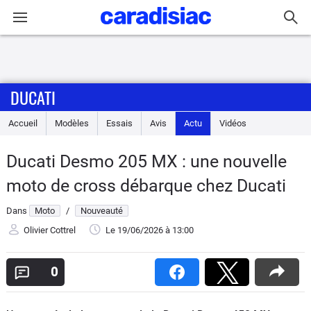
Connexion / Inscription
DUCATI
Accueil
Accueil
Modèles
Essais
Avis
Actu
Vidéos
Actu
Ducati Desmo 205 MX : une nouvelle
Essais
moto de cross débarque chez Ducati
Equipement
Dans
Moto
/
Nouveauté
Olivier Cottrel
Le 19/06/2026
à 13:00
Avis
0
Forum