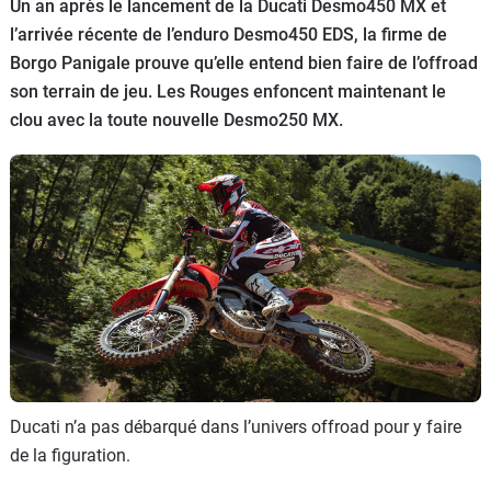
Scooters
Un an après le lancement de la Ducati Desmo450 MX et
&
l’arrivée récente de l’enduro Desmo450 EDS, la firme de
125
Borgo Panigale prouve qu’elle entend bien faire de l’offroad
son terrain de jeu. Les Rouges enfoncent maintenant le
Marques
clou avec la toute nouvelle Desmo250 MX.
Services
Auto
Ducati n’a pas débarqué dans l’univers offroad pour y faire
de la figuration.