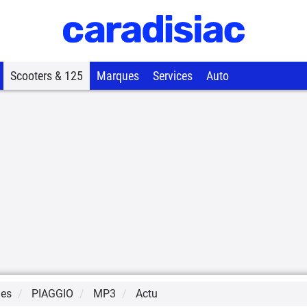
Scooters & 125
Marques
Services
Auto
ues
PIAGGIO
MP3
Actu