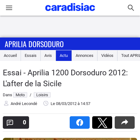
Connexion / Inscription
APRILIA DORSODURO
Accueil
Accueil
Essais
Avis
Actu
Annonces
Vidéos
Tout
APRI
Actu
Essai - Aprilia 1200 Dorsoduro 2012:
Essais
L'after de la Sicile
Equipement
Dans
Moto
/
Loisirs
André Lecondé
Le 08/03/2012
à 14:57
Avis
0
Forum