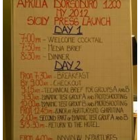
Scooters
&
125
Marques
Services
Auto