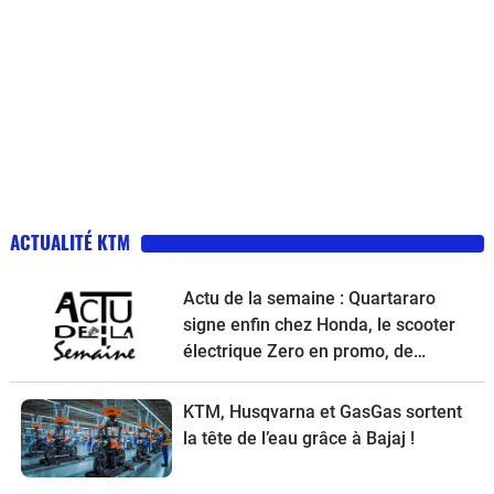
ACTUALITÉ KTM
Actu de la semaine : Quartararo
signe enfin chez Honda, le scooter
électrique Zero en promo, de
nouvelles obligations pour les
trottinettes, un Chinois ambitieux et
KTM, Husqvarna et GasGas sortent
KTM à la relance
la tête de l’eau grâce à Bajaj !