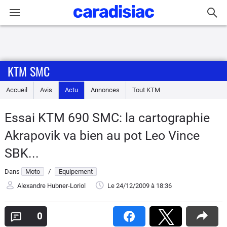
Connexion / Inscription
KTM SMC
Accueil
Accueil
Avis
Actu
Annonces
Tout
KTM
Actu
Essai KTM 690 SMC: la cartographie
Essais
Akrapovik va bien au pot Leo Vince
Equipement
SBK...
Dans
Moto
/
Equipement
Avis
Alexandre Hubner-Loriol
Le 24/12/2009
à 18:36
Forum
0