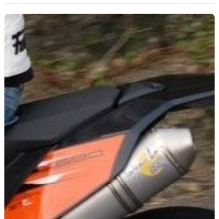
Scooters
&
125
Marques
Services
Auto