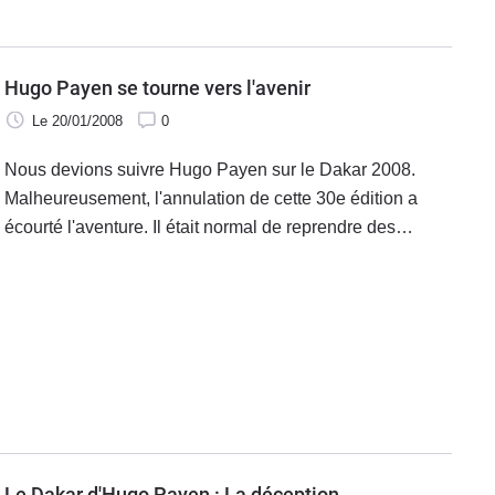
Pauline dans son article.
Hugo Payen se tourne vers l'avenir
Le 20/01/2008
0
Nous devions suivre Hugo Payen sur le Dakar 2008.
Malheureusement, l'annulation de cette 30e édition a
écourté l'aventure. Il était normal de reprendre des
nouvelles après son retour en France. Hugo m'a donc
accueilli chez lui afin de répondre à quelques questions.
Le Dakar d'Hugo Payen : La déception