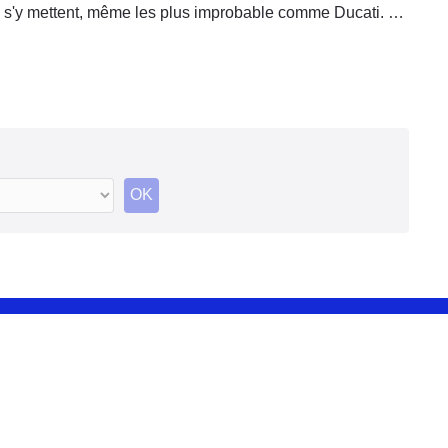
s'y mettent, même les plus improbable comme Ducati. La
marque Allemande BMW devait donc nous en pondre
aussi. Et comme elle n'y va jamais de main morte, ce
n'est pas une, mais trois : celle-ci G650Xmoto, X Country
et la version cross X Challenge.
OK