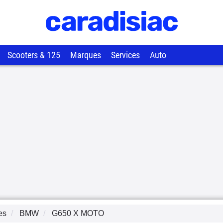
Scooters & 125
Marques
Services
Auto
es
BMW
G650 X MOTO