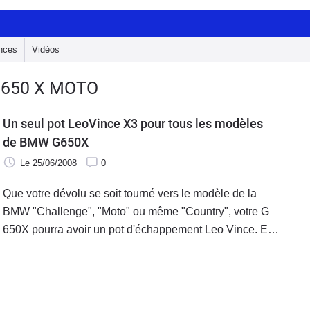
nces
Vidéos
G650 X MOTO
Un seul pot LeoVince X3 pour tous les modèles
de BMW G650X
Le 25/06/2008
0
Que votre dévolu se soit tourné vers le modèle de la
BMW "Challenge", "Moto" ou même "Country", votre G
650X pourra avoir un pot d'échappement Leo Vince. En
effet, l'équipementier propose un silencieux X3 Enduro
allant sur chaque version de cette moto… Normal me
direz vous puisqu'il s'agit du même moteur en
provenance direct de la BMW F650, comme nous l'a dit