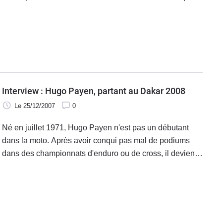
ont 3 jours pour passer devant les commissaires chargés
de ces vérifications. C'est hier dans la soirée, qu'Hugo
Payen a franchit avec succès ce premier cap.
Interview : Hugo Payen, partant au Dakar 2008
Le 25/12/2007
0
Né en juillet 1971, Hugo Payen n'est pas un débutant
dans la moto. Après avoir conqui pas mal de podiums
dans des championnats d'enduro ou de cross, il devient
champion de France d'enduro Nat B en 1995 au guidon
d'une 250cc. 2 ans plus tard, il se classe 3e du
championnat de France en Nat A.