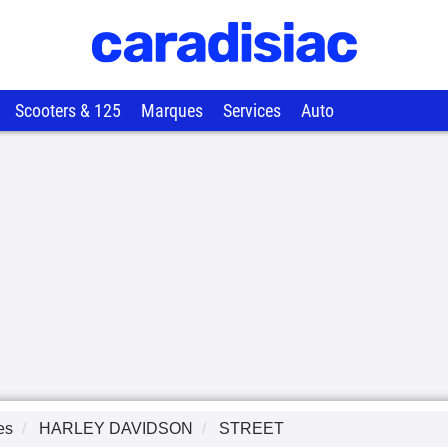
Scooters & 125
Marques
Services
Auto
es
HARLEY DAVIDSON
STREET