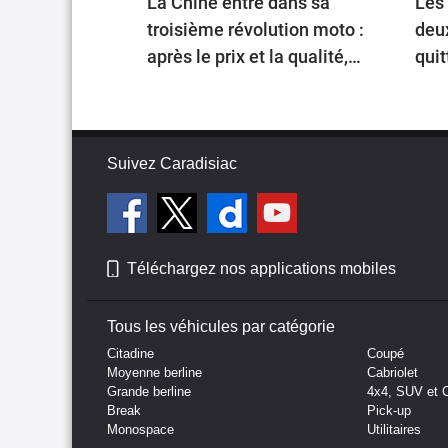
La Chine entre dans sa
Les 
troisième révolution moto :
deu
après le prix et la qualité,
quit
place au prestige
Suivez Caradisiac
Téléchargez nos applications mobiles
Tous les véhicules par catégorie
Citadine
Coupé
Moyenne berline
Cabriolet
Grande berline
4x4, SUV et 
Break
Pick-up
Monospace
Utilitaires