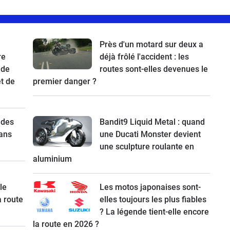
Près d'un motard sur deux a
re
déjà frôlé l'accident : les
 de
routes sont-elles devenues le
t de
premier danger ?
 des
Bandit9 Liquid Metal : quand
ans
une Ducati Monster devient
une sculpture roulante en
aluminium
le
Les motos japonaises sont-
a route
elles toujours les plus fiables
? La légende tient-elle encore
la route en 2026 ?