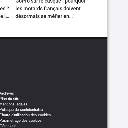
-
GoPro sur le casque : pourquoi
les ?
les motards français doivent
e la
désormais se méfier en
voyageant en Europe
Archives
Plan du site
Mentions légales
Politique de confidentialité
Charte d'utilisation des cookies
Paramétrage des cookies
Gérer Utiq