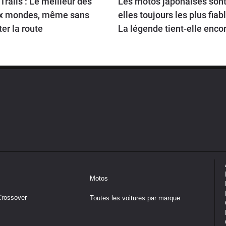
Trails : Le meilleur des
Les motos japonaises sont
x mondes, même sans
elles toujours les plus fiab
ter la route
La légende tient-elle encor
route en 2026 ?
Motos
Crossover
Toutes les voitures par marque