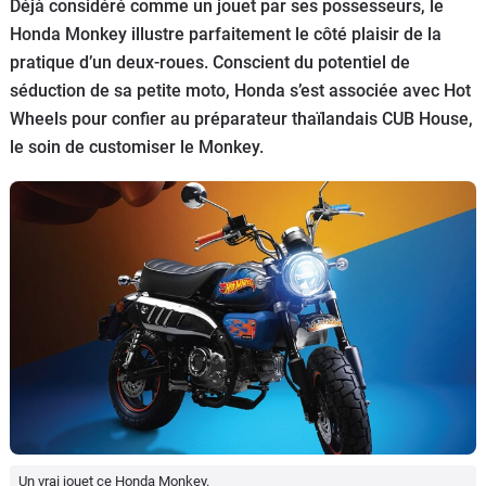
Scooters
Déjà considéré comme un jouet par ses possesseurs, le
&
Honda Monkey illustre parfaitement le côté plaisir de la
125
pratique d’un deux-roues. Conscient du potentiel de
séduction de sa petite moto, Honda s’est associée avec Hot
Marques
Wheels pour confier au préparateur thaïlandais CUB House,
le soin de customiser le Monkey.
Services
Auto
Un vrai jouet ce Honda Monkey.