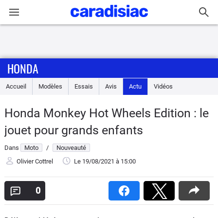
Connexion / Inscription
HONDA
Accueil
Accueil
Modèles
Essais
Avis
Actu
Vidéos
Actu
Honda Monkey Hot Wheels Edition : le
Essais
jouet pour grands enfants
Equipement
Dans
Moto
/
Nouveauté
Olivier Cottrel
Le 19/08/2021
à 15:00
Avis
0
Forum