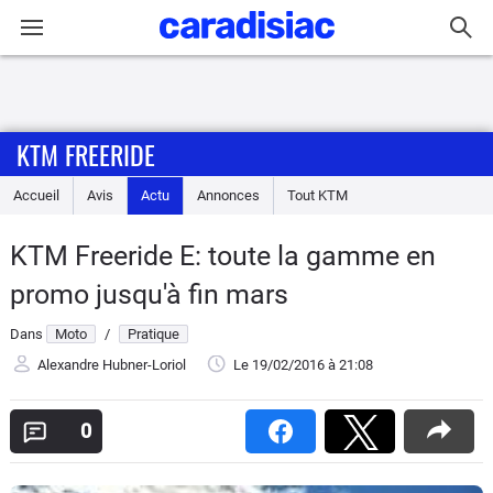
Connexion / Inscription
KTM FREERIDE
Accueil
Accueil
Avis
Actu
Annonces
Tout
KTM
Actu
KTM Freeride E: toute la gamme en
Essais
promo jusqu'à fin mars
Equipement
Dans
Moto
/
Pratique
Alexandre Hubner-Loriol
Le 19/02/2016
à 21:08
Avis
0
Forum