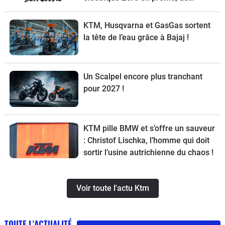
nouvelles obligations pour les
trottinettes, un Chinois ambitieux et
KTM, Husqvarna et GasGas sortent
KTM à la relance
la tête de l’eau grâce à Bajaj !
Un Scalpel encore plus tranchant
pour 2027 !
KTM pille BMW et s’offre un sauveur
: Christof Lischka, l’homme qui doit
sortir l’usine autrichienne du chaos !
Voir toute l'actu Ktm
TOUTE L'ACTUALITÉ