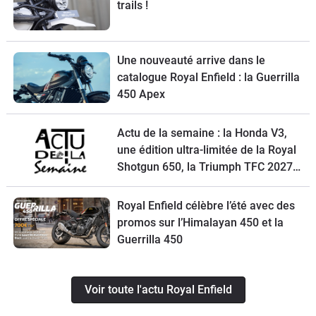
trails !
Une nouveauté arrive dans le
catalogue Royal Enfield : la Guerrilla
450 Apex
Actu de la semaine : la Honda V3,
une édition ultra-limitée de la Royal
Shotgun 650, la Triumph TFC 2027,
un petit trail Hero et la Macbor
Shifter 125 EVO à l’essai
Royal Enfield célèbre l’été avec des
promos sur l’Himalayan 450 et la
Guerrilla 450
Voir toute l'actu Royal Enfield