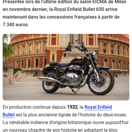
Scooters
Présentée lors de l’ultime édition du salon EICMA de Milan
&
en novembre dernier, la Royal Enfield Bullet 650 arrive
125
maintenant dans les concessions françaises à partir de
7 340 euros.
Marques
Services
Auto
En production continue depuis
1932
, la
Royal Enfield
Bullet
est la plus ancienne lignée de l’histoire du deux-roues.
La vénérable indienne d’origine britannique ouvre aujourd’hui
un nouveau chapitre de son histoire en adoptant le bloc