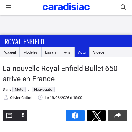
Connexion / Inscription
ROYAL ENFIELD
Accueil
Accueil
Modèles
Essais
Avis
Actu
Vidéos
Actu
La nouvelle Royal Enfield Bullet 650
Essais
arrive en France
Equipement
Dans
Moto
/
Nouveauté
Olivier Cottrel
Le 18/06/2026
à 18:00
Avis
5
Forum