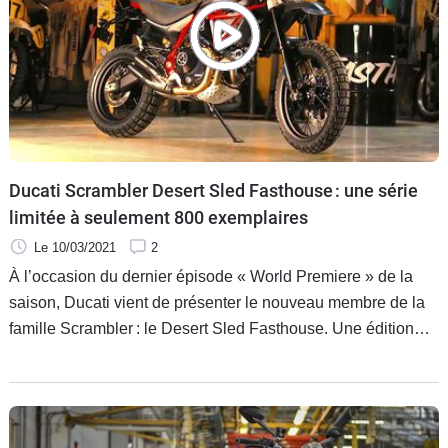
Ducati Scrambler Desert Sled Fasthouse : une série
limitée à seulement 800 exemplaires
Le 10/03/2021
2
À l’occasion du dernier épisode « World Premiere » de la
saison, Ducati vient de présenter le nouveau membre de la
famille Scrambler : le Desert Sled Fasthouse. Une édition
limitée à seulement 800 exemplaires qui s’inspire
directement du Ducati Scrambler préparé par Fasthouse qui
a remporté la course Mint 400 l’année dernière. Une version
exclusive du Scrambler taillée pour briller sur les pistes de