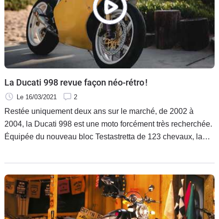
La Ducati 998 revue façon néo-rétro !
Le 16/03/2021
2
Restée uniquement deux ans sur le marché, de 2002 à
2004, la Ducati 998 est une moto forcément très recherchée.
Équipée du nouveau bloc Testastretta de 123 chevaux, la
sportive italienne renaît près de vingt ans plus tard grâce au
travail d’UpCycle Motor Garage à travers un style néo-rétro
tout en élégance et en sobriété.