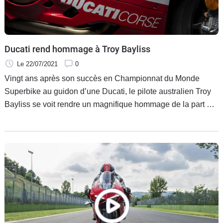
Scooters
&
125
Marques
Ducati rend hommage à Troy Bayliss
Le 22/07/2021
0
Services
Vingt ans après son succès en Championnat du Monde
Superbike au guidon d’une Ducati, le pilote australien Troy
Auto
Bayliss se voit rendre un magnifique hommage de la part de
la firme de Bologne. Produite en série limitée, la Ducati
Panigale V2 Bayliss 1st Championship 20th Anniversary
célèbre le premier des trois titres mondiaux remportés par
Bayliss.