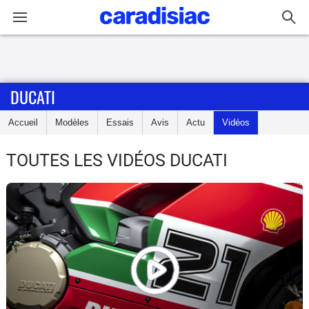
Connexion / Inscription
DUCATI
Accueil
Accueil
Modèles
Essais
Avis
Actu
Vidéos
Actu
TOUTES LES VIDÉOS DUCATI
Essais
Equipement
Avis
Forum