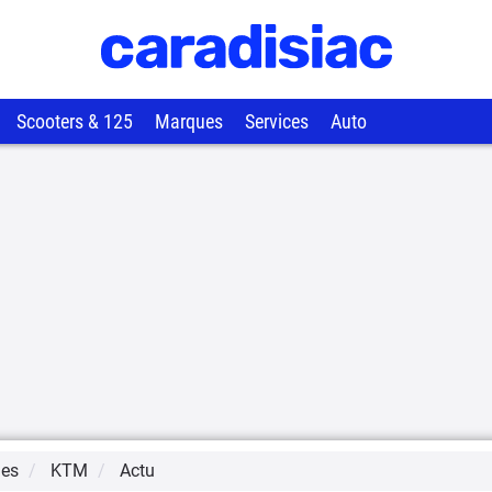
Scooters & 125
Marques
Services
Auto
ues
KTM
Actu