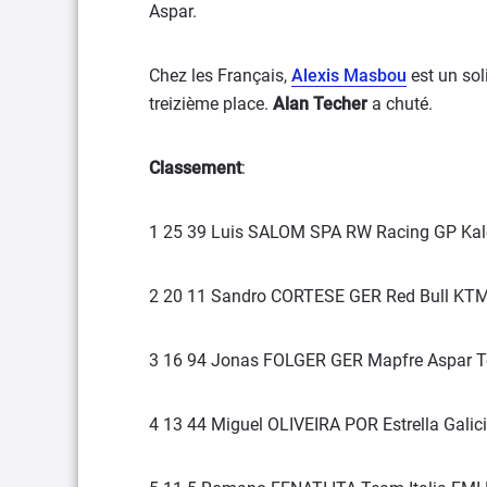
Aspar.
Chez les Français,
Alexis Masbou
est un sol
treizième place.
Alan Techer
a chuté.
Classement
:
1 25 39 Luis SALOM SPA RW Racing GP Kal
2 20 11 Sandro CORTESE GER Red Bull KTM
3 16 94 Jonas FOLGER GER Mapfre Aspar 
4 13 44 Miguel OLIVEIRA POR Estrella Galic