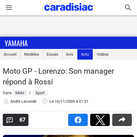
Connexion / Inscription
YAMAHA
Accueil
Accueil
Modèles
Essais
Avis
Actu
Vidéos
Actu
Moto GP - Lorenzo: Son manager
Essais
répond à Rossi
Equipement
Dans
Moto
/
Sport
André Lecondé
Le 16/11/2009
à 21:51
Avis
67
Forum