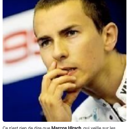
Scooters
&
125
Marques
Services
Auto
Ce n'est rien de dire que
Marcos Hirsch
, qui veille sur les