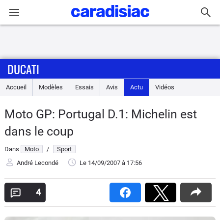
Connexion / Inscription
DUCATI
Accueil
Accueil
Modèles
Essais
Avis
Actu
Vidéos
Actu
Moto GP: Portugal D.1: Michelin est
Essais
dans le coup
Equipement
Dans
Moto
/
Sport
André Lecondé
Le 14/09/2007
à 17:56
Avis
4
Forum