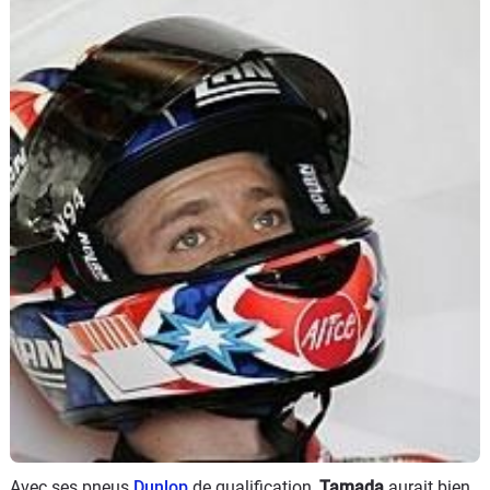
Scooters
&
125
Marques
Services
Auto
Avec ses pneus
Dunlop
de qualification,
Tamada
aurait bien