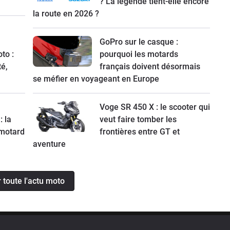
? La légende tient-elle encore
la route en 2026 ?
GoPro sur le casque :
to :
pourquoi les motards
té,
français doivent désormais
se méfier en voyageant en Europe
Voge SR 450 X : le scooter qui
: la
veut faire tomber les
 motard
frontières entre GT et
aventure
r toute l'actu moto