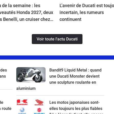
 de la semaine : les
L’avenir de Ducati est touj
veautés Honda 2027, deux
incertain, les rumeurs
ls Benelli, un cruiser chez
continuent
u, l’avenir de Ducati et la
on Atlas à l’essai
Voir toute l'actu Ducati
 des
Bandit9 Liquid Metal : quand
ans
une Ducati Monster devient
une sculpture roulante en
aluminium
le
Les motos japonaises sont-
a route
elles toujours les plus fiables