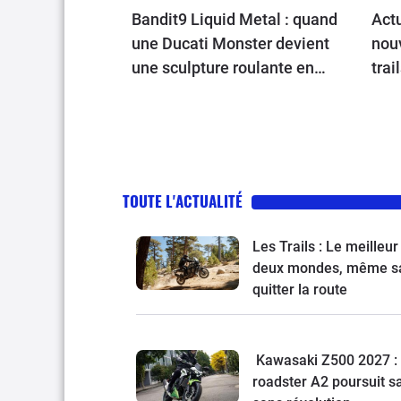
Bandit9 Liquid Metal : quand
Actu
une Ducati Monster devient
nou
une sculpture roulante en
trai
aluminium
Riej
Nort
TOUTE L'ACTUALITÉ
Les Trails : Le meilleur
deux mondes, même s
quitter la route
Kawasaki Z500 2027 : 
roadster A2 poursuit s