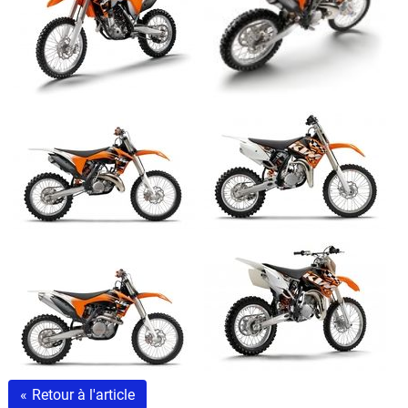
Scooters
&
125
Marques
Services
Auto
«
Retour à l'article