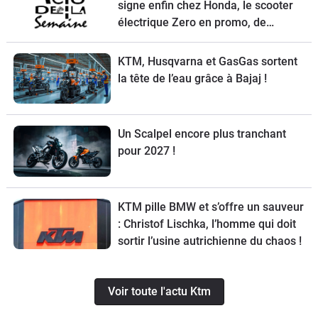
signe enfin chez Honda, le scooter
électrique Zero en promo, de
nouvelles obligations pour les
trottinettes, un Chinois ambitieux et
KTM, Husqvarna et GasGas sortent
KTM à la relance
la tête de l’eau grâce à Bajaj !
Un Scalpel encore plus tranchant
pour 2027 !
KTM pille BMW et s’offre un sauveur
: Christof Lischka, l’homme qui doit
sortir l’usine autrichienne du chaos !
Voir toute l'actu Ktm