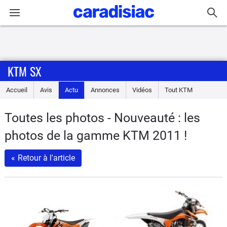
Connexion / Inscription
KTM SX
Accueil
Accueil
Avis
Actu
Annonces
Vidéos
Tout
KTM
Actu
Toutes les photos - Nouveauté : les
Essais
photos de la gamme KTM 2011 !
Equipement
«
Retour à l'article
Avis
Forum