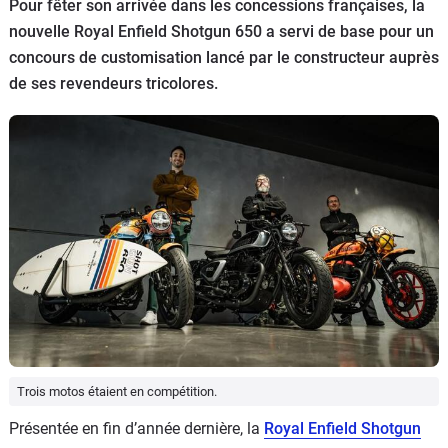
Scooters
Pour fêter son arrivée dans les concessions françaises, la
&
nouvelle Royal Enfield Shotgun 650 a servi de base pour un
125
concours de customisation lancé par le constructeur auprès
de ses revendeurs tricolores.
Marques
Services
Auto
Trois motos étaient en compétition.
Présentée en fin d’année dernière, la
Royal Enfield Shotgun