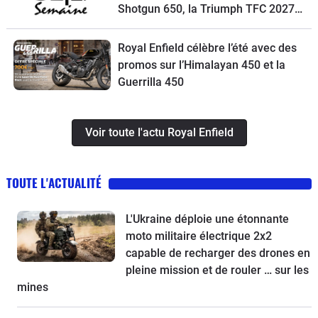
Shotgun 650, la Triumph TFC 2027,
un petit trail Hero et la Macbor
Shifter 125 EVO à l’essai
Royal Enfield célèbre l’été avec des
promos sur l’Himalayan 450 et la
Guerrilla 450
Voir toute l'actu Royal Enfield
TOUTE L'ACTUALITÉ
L'Ukraine déploie une étonnante
moto militaire électrique 2x2
capable de recharger des drones en
pleine mission et de rouler … sur les
mines