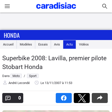
Connexion / Inscription
HONDA
Accueil
Accueil
Modèles
Essais
Avis
Actu
Vidéos
Actu
Superbike 2008: Lavilla, premier pilote
Essais
Stobart Honda
Equipement
Dans
Moto
/
Sport
André Lecondé
Le 13/11/2007
à 11:53
Avis
0
Forum