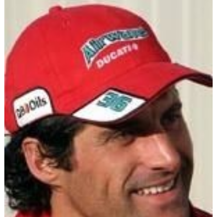
Scooters
&
125
Marques
Services
Auto