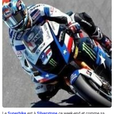
Scooters
&
125
Marques
Services
Auto
Le
Superbike
est à
Silverstone
ce week-end et comme sa