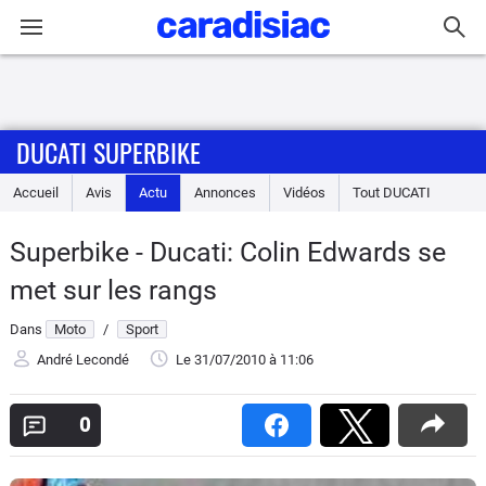
Connexion / Inscription
DUCATI SUPERBIKE
Accueil
Accueil
Avis
Actu
Annonces
Vidéos
Tout
DUCATI
Actu
Superbike - Ducati: Colin Edwards se
Essais
met sur les rangs
Equipement
Dans
Moto
/
Sport
André Lecondé
Le 31/07/2010
à 11:06
Avis
0
Forum