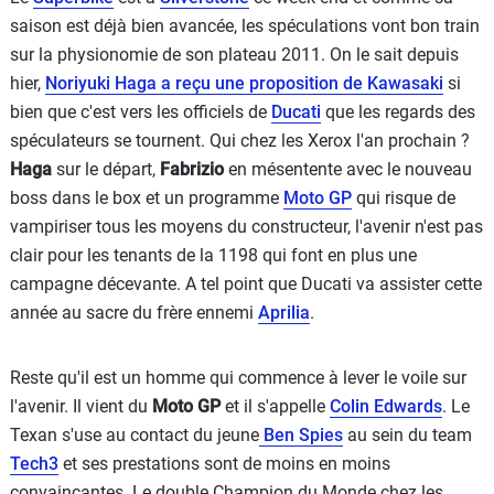
saison est déjà bien avancée, les spéculations vont bon train
sur la physionomie de son plateau 2011. On le sait depuis
hier,
Noriyuki Haga a reçu une proposition de Kawasaki
si
bien que c'est vers les officiels de
Ducati
que les regards des
spéculateurs se tournent. Qui chez les Xerox l'an prochain ?
Haga
sur le départ,
Fabrizio
en mésentente avec le nouveau
boss dans le box et un programme
Moto GP
qui risque de
vampiriser tous les moyens du constructeur, l'avenir n'est pas
clair pour les tenants de la 1198 qui font en plus une
campagne décevante. A tel point que Ducati va assister cette
année au sacre du frère ennemi
Aprilia
.
Reste qu'il est un homme qui commence à lever le voile sur
l'avenir. Il vient du
Moto GP
et il s'appelle
Colin Edwards
. Le
Texan s'use au contact du jeune
Ben Spies
au sein du team
Tech3
et ses prestations sont de moins en moins
convaincantes. Le double Champion du Monde chez les