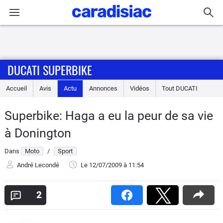
Connexion / Inscription
DUCATI SUPERBIKE
Accueil
Accueil
Avis
Actu
Annonces
Vidéos
Tout
DUCATI
Actu
Superbike: Haga a eu la peur de sa vie
Essais
à Donington
Equipement
Dans
Moto
/
Sport
André Lecondé
Le 12/07/2009
à 11:54
Avis
2
Forum