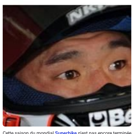
Scooters
&
125
Marques
Services
Auto
Cette saison du mondial
Superbike
n'est pas encore terminée