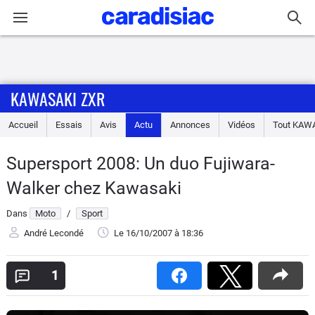
Connexion / Inscription
KAWASAKI ZXR
Accueil
Accueil
Essais
Avis
Actu
Annonces
Vidéos
Tout
KAWA
Actu
Supersport 2008: Un duo Fujiwara-
Essais
Walker chez Kawasaki
Equipement
Dans
Moto
/
Sport
André Lecondé
Le 16/10/2007
à 18:36
Avis
1
Forum