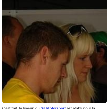
Scooters
&
125
Marques
Services
Auto
C'est fait, le line-up du
Gil Motorsport
est établi pour la