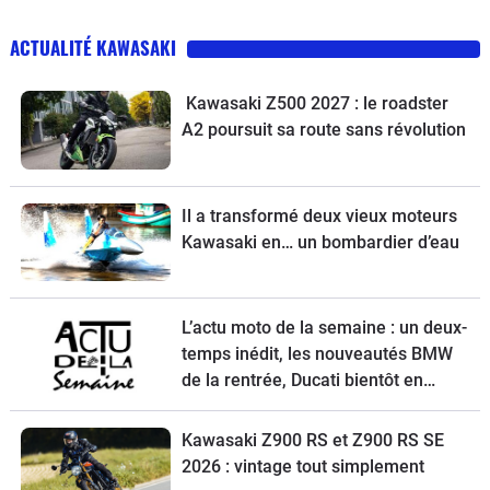
ACTUALITÉ KAWASAKI
Kawasaki Z500 2027 : le roadster
A2 poursuit sa route sans révolution
Il a transformé deux vieux moteurs
Kawasaki en… un bombardier d’eau
L’actu moto de la semaine : un deux-
temps inédit, les nouveautés BMW
de la rentrée, Ducati bientôt en
vente, une Vespa spéciale et la
Kawasaki Z900 RS à l’essai
Kawasaki Z900 RS et Z900 RS SE
2026 : vintage tout simplement