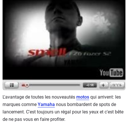
Scooters
&
125
Marques
Services
Auto
L'avantage de toutes les nouveautés
motos
qui arrivent: les
marques comme
Yamaha
nous bombardent de spots de
lancement. C'est toujours un régal pour les yeux et c'est bête
de ne pas vous en faire profiter.