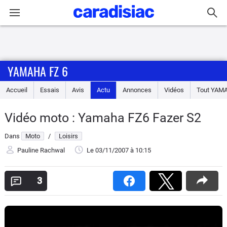
Connexion / Inscription
YAMAHA FZ 6
Accueil
Accueil
Essais
Avis
Actu
Annonces
Vidéos
Tout
YAM
Actu
Vidéo moto : Yamaha FZ6 Fazer S2
Essais
Dans
Moto
/
Loisirs
Equipement
Pauline Rachwal
Le 03/11/2007
à 10:15
Avis
3
Forum