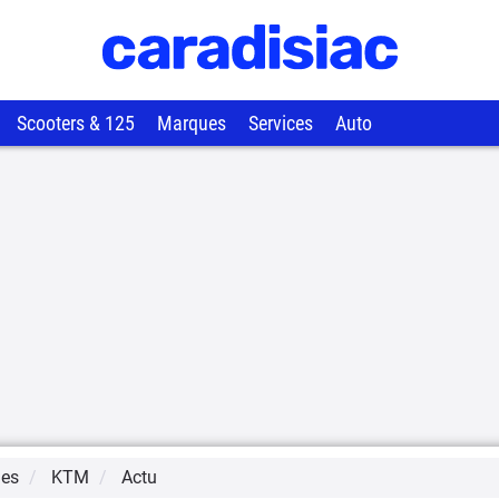
Scooters & 125
Marques
Services
Auto
ues
KTM
Actu