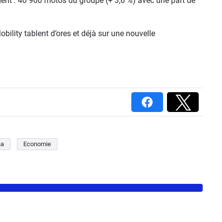
nt : 40 900 motos du groupe (+ 3,6 %) avec une part de
obility tablent d’ores et déjà sur une nouvelle
na
Economie