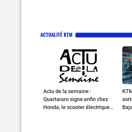
ACTUALITÉ KTM
Actu de la semaine :
KTM
Quartararo signe enfin chez
sort
Honda, le scooter électrique
Baja
Zero en promo, de nouvelles
obligations pour les
trottinettes, un Chinois