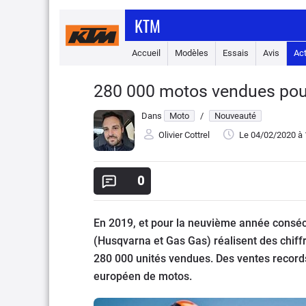
KTM
Accueil
Modèles
Essais
Avis
Ac
280 000 motos vendues po
Dans
Moto
/
Nouveauté
Olivier Cottrel
Le 04/02/2020
à 
0
En 2019, et pour la neuvième année consécu
(Husqvarna et Gas Gas) réalisent des chiff
280 000 unités vendues. Des ventes records
européen de motos.