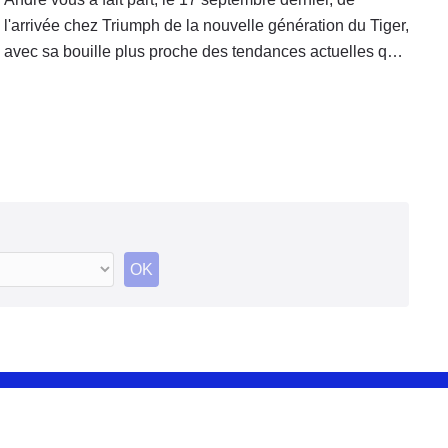
l'arrivée chez Triumph de la nouvelle génération du Tiger,
avec sa bouille plus proche des tendances actuelles que
du Trail des années 90. Pour la saison prochaine, en
revanche, la marque Anglaise s'est voulue plus réservée
sur les modifications de ses modèles classiques.
OK