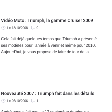
de la Speed Triple. Mais le stand Triumph ne présentait
pas uniquement ces nouveaux modèles qui font ou feront
votre bonheur prochainement.
Vidéo Moto : Triumph, la gamme Cruiser 2009
Le 18/10/2008
0
Cela fait déjà quelques temps que Triumph a présenté
ses modèles pour l'année à venir et même pour 2010.
Aujourd'hui, je vous propose de faire de tour de la
gamme Cruiser du constructeur Anglais en vidéo. Ainsi,
vous pourrez retrouver dans ce trailer d'un peu moins de
deux minutes, la famille Rocket III au grand complet
(Touring et Classic), l'América, mais aussi la
Speedmaster.
Nouveauté 2007 : Triumph fait dans les détails
Le 05/10/2006
1
André vous a fait part, le 17 septembre dernier, de