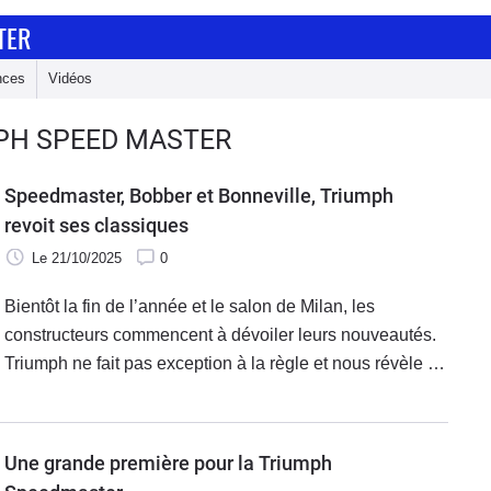
TER
nces
Vidéos
MPH SPEED MASTER
Speedmaster, Bobber et Bonneville, Triumph
revoit ses classiques
Le 21/10/2025
0
Bientôt la fin de l’année et le salon de Milan, les
constructeurs commencent à dévoiler leurs nouveautés.
Triumph ne fait pas exception à la règle et nous révèle sa
gamme « Classic » qui a complètement été revue pour
l’occasion.
Une grande première pour la Triumph