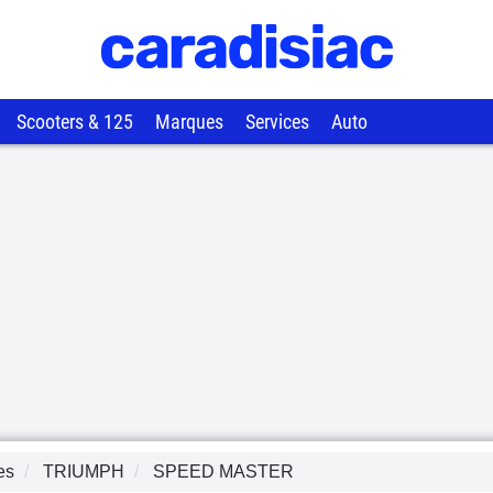
Scooters & 125
Marques
Services
Auto
es
TRIUMPH
SPEED MASTER