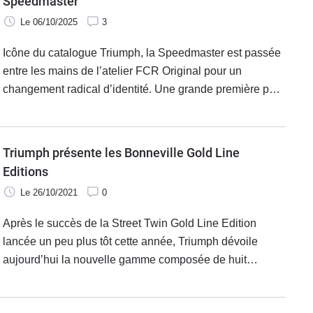
Speedmaster
Le 06/10/2025
3
Icône du catalogue Triumph, la Speedmaster est passée
entre les mains de l’atelier FCR Original pour un
changement radical d’identité. Une grande première pour
ce modèle.
Triumph présente les Bonneville Gold Line
Editions
Le 26/10/2021
0
Après le succès de la Street Twin Gold Line Edition
lancée un peu plus tôt cette année, Triumph dévoile
aujourd’hui la nouvelle gamme composée de huit
Bonneville Gold Line Editions. Disponibles pour un an
seulement, les éditions Gold Line présentent toutes les