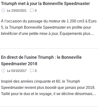
récentes mises à jour de la nouvelle génération de
Triumph met à jour la Bonneville Speedmaster
Bonneville ainsi que des livrées exclusives peintes à la
Le 23/02/2021
0
main pour un style unique.
À l’occasion du passage du moteur de 1 200 cm3 à Euro
5, la Triumph Bonneville Speedmaster en profite pour
bénéficier d’une petite mise à jour. Équipements plus
performants et nouveaux détails haut de gamme sont au
programme du millésime 2021 du cruiser anglais.
En direct de l'usine Triumph : le Bonneville
Speedmaster 2018
Le 03/10/2017
0
Inspiré des années cinquante et 60, le Triumph
Speedmaster revient plus boosté que jamais pour 2018.
Taillé pour le duo et le voyage, il se décline désormais
avec le bicylindre 1200 cm3 du Bobber. L’une des icônes
de la marque veut prouver que l’ADN de la famille