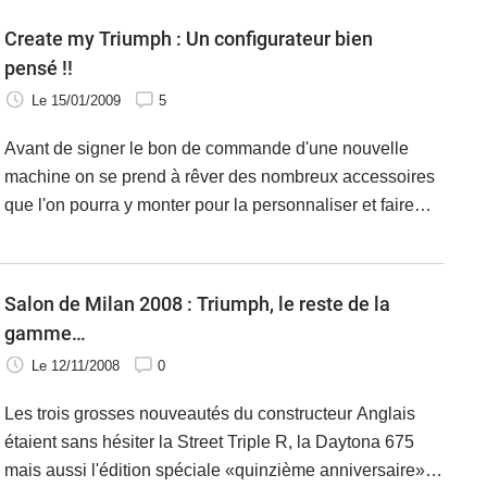
Bonneville est omniprésent sur le marché de la Vintage.
Create my Triumph : Un configurateur bien
Petit tour de présentation en direct de l’usine du
pensé !!
constructeur.
Le 15/01/2009
5
Avant de signer le bon de commande d'une nouvelle
machine on se prend à rêver des nombreux accessoires
que l'on pourra y monter pour la personnaliser et faire
qu'elle sera unique en son genre… et j'en connais une
pour qui cette phase a sonné et dont les nuits sont bien
courtes à force de cogiter.
Salon de Milan 2008 : Triumph, le reste de la
gamme…
Le 12/11/2008
0
Les trois grosses nouveautés du constructeur Anglais
étaient sans hésiter la Street Triple R, la Daytona 675
mais aussi l'édition spéciale «quinzième anniversaire»