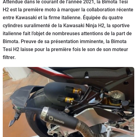
Scooters
Attendue dans le courant de l’année 2021, la Bimota Tesi
&
H2 est la première moto à marquer la collaboration récente
125
entre Kawasaki et la firme italienne. Équipée du quatre
cylindres suralimenté de la Kawasaki Ninja H2, la sportive
Marques
italienne fait l’objet de nombreuses attentions de la part de
Bimota. Preuve de sa présentation imminente, la Bimota
Services
Tesi H2 laisse pour la première fois le son de son moteur
filtrer.
Auto