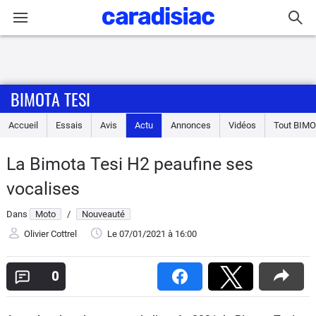
Connexion / Inscription
BIMOTA TESI
Accueil
Accueil
Essais
Avis
Actu
Annonces
Vidéos
Tout
BIMO
Actu
La Bimota Tesi H2 peaufine ses
Essais
vocalises
Equipement
Dans
Moto
/
Nouveauté
Olivier Cottrel
Le 07/01/2021
à 16:00
Avis
0
Forum