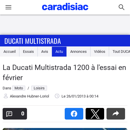
Connexion / Inscription
DUCATI MULTISTRADA
Accueil
Accueil
Essais
Avis
Actu
Annonces
Vidéos
Tout
DUCA
Actu
La Ducati Multistrada 1200 à l'essai en
Essais
février
Equipement
Dans
Moto
/
Loisirs
Alexandre Hubner-Loriol
Le 26/01/2013
à 00:14
Avis
0
Forum