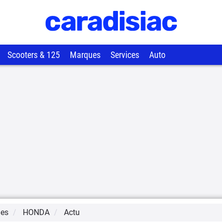
Scooters & 125
Marques
Services
Auto
ues
HONDA
Actu