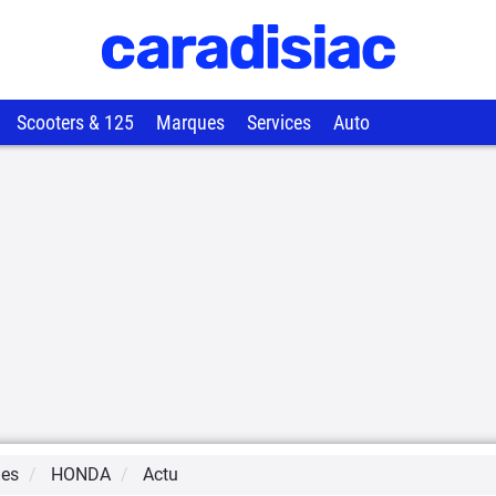
Scooters & 125
Marques
Services
Auto
ues
HONDA
Actu