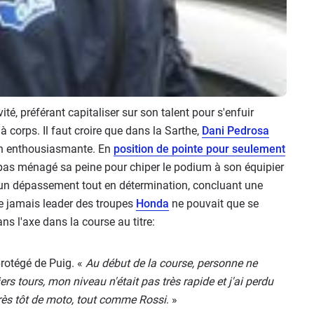
té, préférant capitaliser sur son talent pour s'enfuir
 corps. Il faut croire que dans la Sarthe,
Dani Pedrosa
tion enthousiasmante. En
position de pointe pour seulement
e pas ménagé sa peine pour chiper le podium à son équipier
ec un dépassement tout en détermination, concluant une
e jamais leader des troupes
Honda
ne pouvait que se
ns l'axe dans la course au titre:
protégé de Puig. «
Au début de la course, personne ne
ers tours, mon niveau n'était pas très rapide et j'ai perdu
très tôt de moto, tout comme Rossi
. »