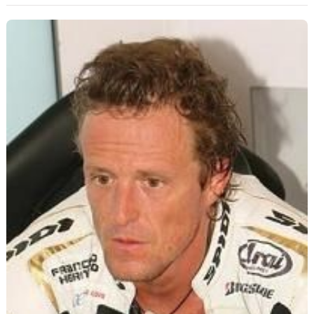
Scooters
&
125
Marques
Services
Auto