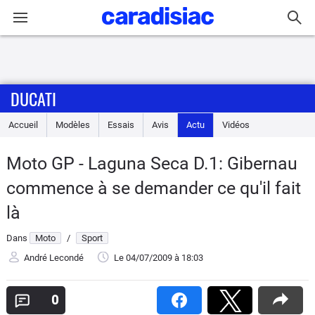
Connexion / Inscription
DUCATI
Accueil
Accueil
Modèles
Essais
Avis
Actu
Vidéos
Actu
Moto GP - Laguna Seca D.1: Gibernau
Essais
commence à se demander ce qu'il fait
Equipement
là
Dans
Moto
/
Sport
Avis
André Lecondé
Le 04/07/2009
à 18:03
Forum
0