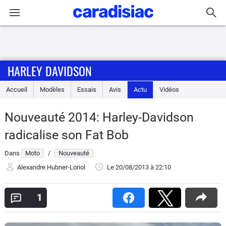
Connexion / Inscription
HARLEY DAVIDSON
Accueil
Accueil
Modèles
Essais
Avis
Actu
Vidéos
Actu
Nouveauté 2014: Harley-Davidson
Essais
radicalise son Fat Bob
Equipement
Dans
Moto
/
Nouveauté
Alexandre Hubner-Loriol
Le 20/08/2013
à 22:10
Avis
1
Forum