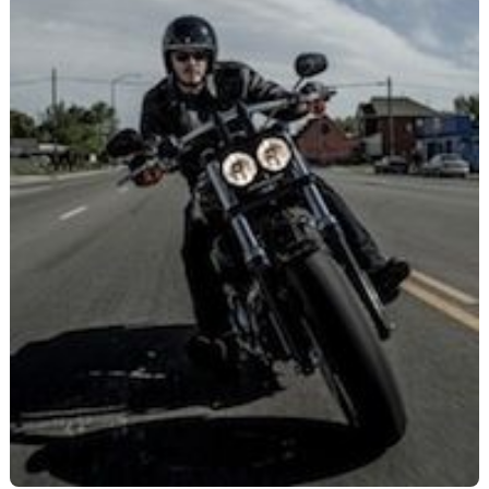
Scooters
&
125
Marques
Services
Auto